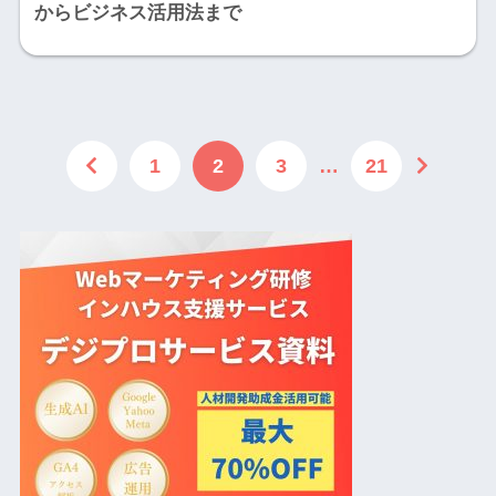
からビジネス活用法まで
1
2
3
…
21