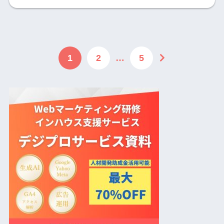
1
2
…
5