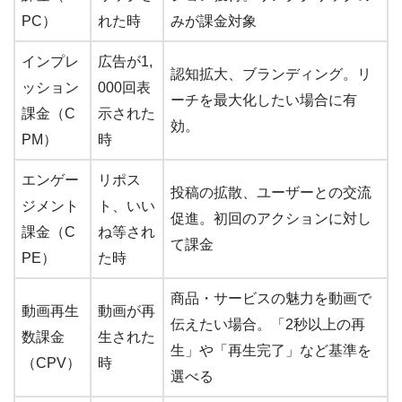
PC）
れた時
みが課金対象
インプレ
広告が1,
認知拡大、ブランディング。リ
ッション
000回表
ーチを最大化したい場合に有
課金（C
示された
効。
PM）
時
エンゲー
リポス
投稿の拡散、ユーザーとの交流
ジメント
ト、いい
促進。初回のアクションに対し
課金（C
ね等され
て課金
PE）
た時
商品・サービスの魅力を動画で
動画再生
動画が再
伝えたい場合。「2秒以上の再
数課金
生された
生」や「再生完了」など基準を
（CPV）
時
選べる