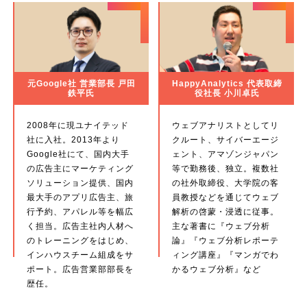
元Google社 営業部長 戸田
HappyAnalytics 代表取締
鉄平氏
役社長 小川卓氏
2008年に現ユナイテッド
ウェブアナリストとしてリ
社に入社。2013年より
クルート、サイバーエージ
Google社にて、国内大手
ェント、アマゾンジャパン
の広告主にマーケティング
等で勤務後、独立。複数社
ソリューション提供、国内
の社外取締役、大学院の客
最大手のアプリ広告主、旅
員教授などを通じてウェブ
行予約、アパレル等を幅広
解析の啓蒙・浸透に従事。
く担当。広告主社内人材へ
主な著書に『ウェブ分析
のトレーニングをはじめ、
論』『ウェブ分析レポーテ
インハウスチーム組成をサ
ィング講座』『マンガでわ
ポート。広告営業部部長を
かるウェブ分析』など
歴任。