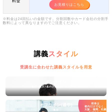
料金
お見積りはこちら
※料金は24回払いの金額です。分割回数やカード会社の分割手
数料によって異なりますのでご注意ください。
講義
スタイル
受講生に合わせた講義スタイルを用意
オンライン
集団 (最大7名の少人数) / マンツーマン
校舎は
オフライン(通学)
都内だけでなく、
大阪、福岡、札幌
集団