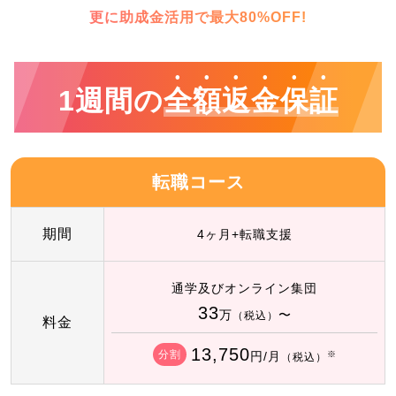
更に助成金活用で最大80%OFF!
1週間の
全額返金保証
転職コース
期間
4ヶ月+転職支援
通学及びオンライン集団
33
万
〜
（税込）
料金
13,750
分割
円/月
※
（税込）