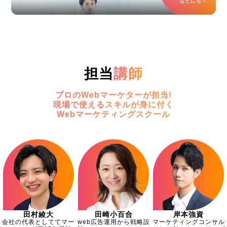
などにも！
担当
講師
プロのWebマーケターが担当!
現場で使えるスキルが身に付く
Webマーケティングスクール
田村綾大
田崎小百合
岸本強資
会社の代表としててマー
web広告運用から戦略設
マーケティングコンサル