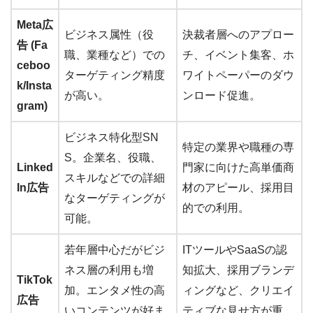
Meta広
ビジネス属性（役
決裁者層へのアプロー
告 (Fa
職、業種など）での
チ、イベント集客、ホ
ceboo
ターゲティング精度
ワイトペーパーのダウ
k/Insta
が高い。
ンロード促進。
gram)
ビジネス特化型SN
特定の業界や職種の専
S。企業名、役職、
Linked
門家に向けた高単価商
スキルなどでの詳細
In広告
材のアピール、採用目
なターゲティングが
的での利用。
可能。
若年層中心だがビジ
ITツールやSaaSの認
ネス層の利用も増
知拡大、採用ブランデ
TikTok
加。エンタメ性の高
ィングなど、クリエイ
広告
いコンテンツが好ま
ティブな見せ方が重