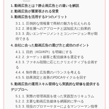
動画広告とは？静止画広告との違いを解説
動画広告が重要視される背景
動画広告を活用する3つのメリット
1. 圧倒的な情報量で商材の魅力を伝えられる
2. 潜在層へのアプローチと認知拡大に効果的
3. 高いエンゲージメントとコンバージョン率が期
待できる
自社に合った動画広告の選び方と成功のポイント
1. 目的（KGI/KPI）を明確にする
2. ターゲット顧客と配信媒体を選定する
3. ファネル段階に応じたクリエイティブを企画す
る
4. 制作費と広告費のバランスを考える
5. 効果測定と改善のPDCAサイクルを回す
動画広告の運用スキル習得なら実践的な研修を提供する
デジプロへ
1. 実際の管理画面を使った実践型カリキュラム
2. 主要な動画広告媒体を網羅的に学べる
3. 現役のプロマーケターによるマンツーマン指導