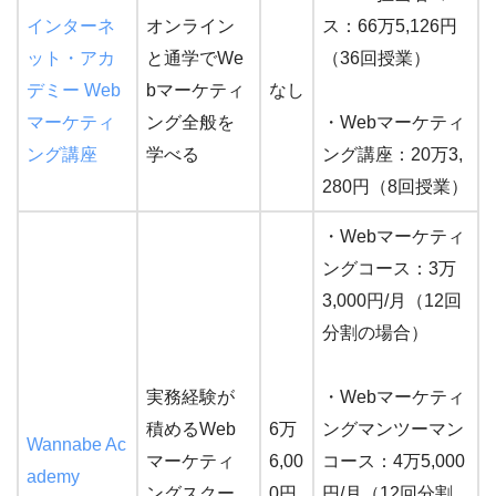
インターネ
オンライン
ス：66万5,126円
ット・アカ
と通学でWe
（36回授業）
デミー Web
bマーケティ
なし
マーケティ
ング全般を
・Webマーケティ
ング講座
学べる
ング講座：20万3,
280円（8回授業）
・Webマーケティ
ングコース：3万
3,000円/月（12回
分割の場合）
実務経験が
・Webマーケティ
積めるWeb
6万
ングマンツーマン
Wannabe Ac
マーケティ
6,00
コース：4万5,000
ademy
ングスクー
0円
円/月（12回分割