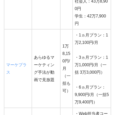
社会人：43万8,90
0円
学生：42万7,900
円
・1ヵ月プラン：1
万2,100円/月
1万
8,15
あらゆるマ
・3ヵ月プラン：1
0円/
マーケプラ
ーケティン
万1,000円/月（一
月
ス
グ手法が動
括 3万3,000円）
（一
画で見放題
括も
・6ヵ月プラン：
可）
9,900円/月（一括5
万9,400円）
・Web担当者コー