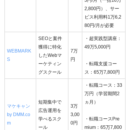
3円/月（一括16万
2,800円）、サー
ビス利用料1万6,2
80円/月が必要
SEOと案件
・超実践型講座：
獲得に特化
49万5,000円
WEBMARK
7万
したWebマ
S
円
ーケティン
・転職支援コー
グスクール
ス：65万7,800円
・転職コース：33
万円（学習期間2
短期集中で
ヵ月）
マケキャン
3万
広告運用を
by DMM.co
3,00
学べるスク
・転職コースPre
m
0円
ール
mium：65万7,800