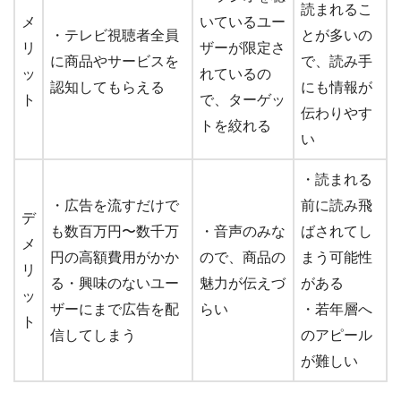
読まれるこ
メ
いているユー
・テレビ視聴者全員
とが多いの
リ
ザーが限定さ
に商品やサービスを
で、読み手
ッ
れているの
認知してもらえる
にも情報が
ト
で、ターゲッ
伝わりやす
トを絞れる
い
・読まれる
・広告を流すだけで
前に読み飛
デ
も数百万円〜数千万
・音声のみな
ばされてし
メ
円の高額費用がかか
ので、商品の
まう可能性
リ
る・興味のないユー
魅力が伝えづ
がある
ッ
ザーにまで広告を配
らい
・若年層へ
ト
信してしまう
のアピール
が難しい