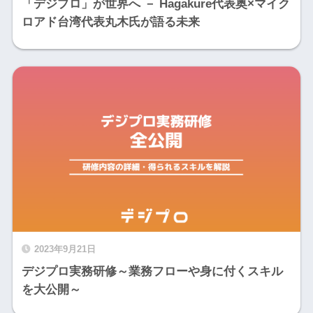
「デジプロ」が世界へ － Hagakure代表奥×マイク
ロアド台湾代表丸木氏が語る未来
2023年9月21日
デジプロ実務研修～業務フローや身に付くスキル
を大公開～