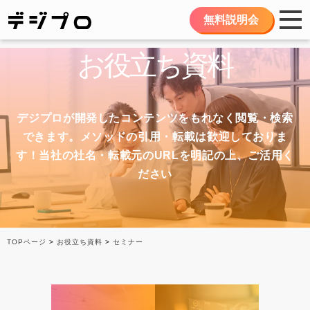
無料説明会
お役立ち資料
デジプロが開発したコンテンツをもれなく閲覧・検索
できます。メソッドの引用・転載は歓迎しておりま
す！
当社の社名・転載元のURLを明記の上、ご活用く
ださい
TOPページ
>
お役立ち資料
>
セミナー