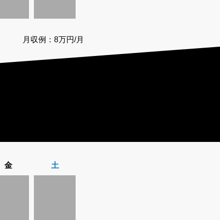
月収例：8万円/月
金
土