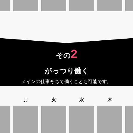
2
その
がっつり働く
メインの仕事そちて働くことも可能です。
日
月
火
水
木