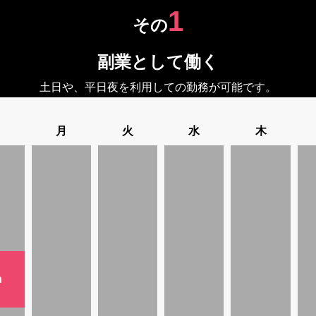
1
その
副業として働く
土日や、平日夜を利用しての勤務が可能です。
日
月
火
水
木
h