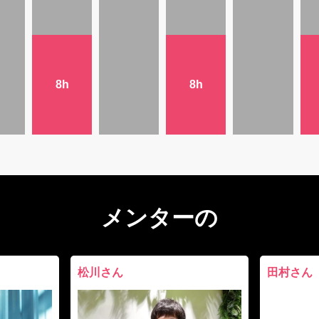
8h
8h
メンターの
松川さん
田村さん