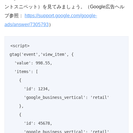
ントスニペット）を見てみましょう。（Google広告ヘル
プ参照：
https://support.google.com/google-
ads/answer/7305793
）
<script>

gtag('event','view_item', {

  'value': 998.55,

  'items': [

    {

      'id': 1234, 

      'google_business_vertical': 'retail'

    },

    {

      'id': 45678, 

      'google_business_vertical': 'retail'
