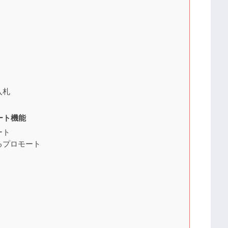
入札
ート機能
ート
るプロモート