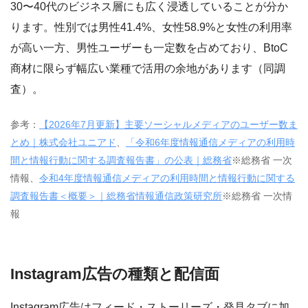
30〜40代のビジネス層にも広く浸透していることが分か
ります。性別では男性41.4%、女性58.9%と女性の利用率
が高い一方、男性ユーザーも一定数を占めており、BtoC
商材に限らず幅広い業種で活用の余地があります（同調
査）。
参考：
【2026年7月更新】主要ソーシャルメディアのユーザー数ま
とめ｜株式会社ユニアド
、
「令和6年度情報通信メディアの利用時
間と情報行動に関する調査報告書」の公表｜総務省
※総務省 一次
情報、
令和4年度情報通信メディアの利用時間と情報行動に関する
調査報告書＜概要＞｜総務省情報通信政策研究所
※総務省 一次情
報
Instagram広告の種類と配信面
Instagram広告はフィード・ストーリーズ・発見タブに加