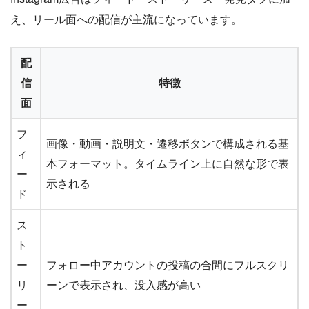
え、リール面への配信が主流になっています。
配
信
特徴
面
フ
画像・動画・説明文・遷移ボタンで構成される基
ィ
本フォーマット。タイムライン上に自然な形で表
ー
示される
ド
ス
ト
ー
フォロー中アカウントの投稿の合間にフルスクリ
リ
ーンで表示され、没入感が高い
ー