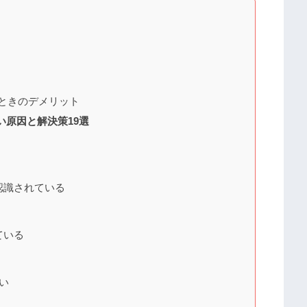
いときのデメリット
い原因と解決策19選
認識されている
ている
い