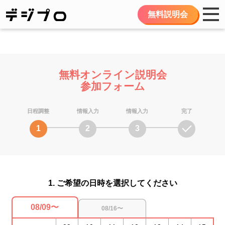
無料説明会
無料オンライン説明会
参加フォーム
日程調整
情報入力
情報入力
完了
1
2
3
1. ご希望の日時を選択してください
08/09〜
08/16〜