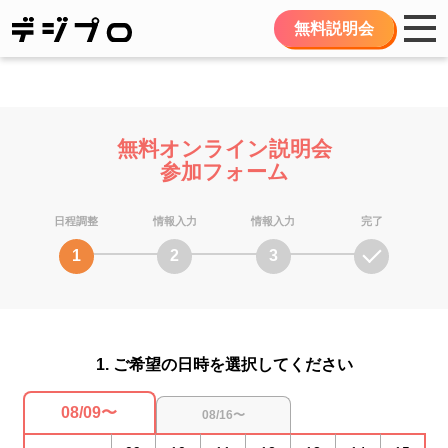
無料説明会
無料オンライン説明会
参加フォーム
日程調整
情報入力
情報入力
完了
1
2
3
1. ご希望の日時を選択してください
08/09〜
08/16〜