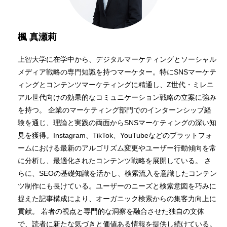
楓 真瀬莉
上智大学に在学中から、デジタルマーケティングとソーシャル
メディア戦略の専門知識を持つマーケター。特にSNSマーケテ
ィングとコンテンツマーケティングに精通し、Z世代・ミレニ
アル世代向けの効果的なコミュニケーション戦略の立案に強み
を持つ。 企業のマーケティング部門でのインターンシップ経
験を通じ、理論と実践の両面からSNSマーケティングの深い知
見を獲得。Instagram、TikTok、YouTubeなどのプラットフォ
ームにおける最新のアルゴリズム変更やユーザー行動傾向を常
に分析し、最適化されたコンテンツ戦略を展開している。 さ
らに、SEOの基礎知識を活かし、検索流入を意識したコンテン
ツ制作にも長けている。ユーザーのニーズと検索意図を巧みに
捉えた記事構成により、オーガニック検索からの集客力向上に
貢献。 若者の視点と専門的な洞察を融合させた独自の文体
で、読者に新たな気づきと価値ある情報を提供し続けている。