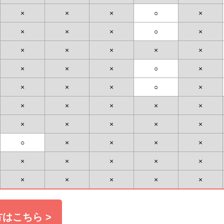
×
×
×
○
×
×
×
×
○
×
×
×
×
×
×
×
×
×
○
×
×
×
×
○
×
×
×
×
×
×
×
×
×
×
×
○
×
×
×
×
×
×
×
×
×
×
×
×
×
×
はこちら >