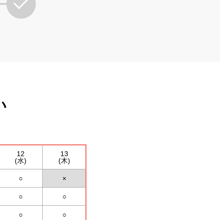
い
12
13
(水)
(木)
○
×
○
○
○
○