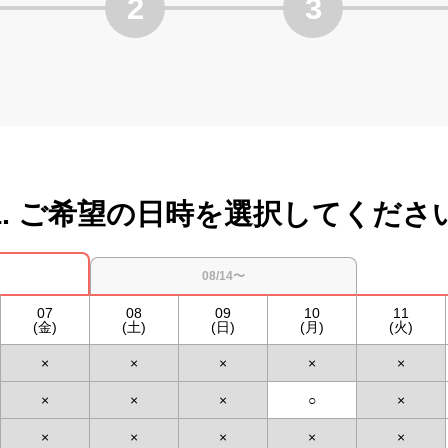
2
3
1. ご希望の日時を選択してくださ
08/14〜
07
08
09
10
11
(金)
(土)
(日)
(月)
(火)
×
×
×
×
×
×
×
×
○
×
×
×
×
×
×