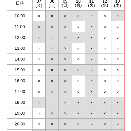
07
08
09
10
11
12
13
日時
(金)
(土)
(日)
(月)
(火)
(水)
(木)
10:00
○
×
×
×
×
○
×
11:00
×
×
×
○
×
○
○
12:00
×
×
×
×
×
○
○
13:00
○
×
×
○
×
○
○
14:00
○
×
×
○
×
○
○
15:00
○
×
×
×
×
○
○
16:00
○
×
×
○
×
○
○
17:00
○
×
×
○
×
○
○
18:00
×
×
×
×
×
×
×
19:00
○
×
×
×
×
×
×
20:00
○
×
×
×
×
×
×