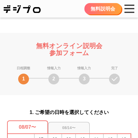
無料説明会
無料オンライン説明会
参加フォーム
日程調整
情報入力
情報入力
完了
1
2
3
1. ご希望の日時を選択してください
08/07〜
08/14〜