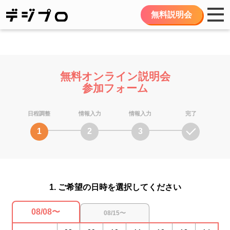
無料説明会
無料オンライン説明会
参加フォーム
日程調整
情報入力
情報入力
完了
1
2
3
1. ご希望の日時を選択してください
08/08〜
08/15〜