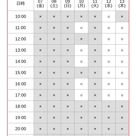
07
08
09
10
11
12
13
日時
(金)
(土)
(日)
(月)
(火)
(水)
(木)
10:00
×
×
×
×
×
○
×
11:00
×
×
×
○
×
○
○
12:00
×
×
×
×
×
○
○
13:00
×
×
×
○
×
○
○
14:00
×
×
×
○
×
○
○
15:00
×
×
×
×
×
○
○
16:00
×
×
×
○
×
○
○
17:00
×
×
×
○
×
○
○
18:00
×
×
×
×
×
×
×
19:00
×
×
×
×
×
×
×
20:00
×
×
×
×
×
×
×