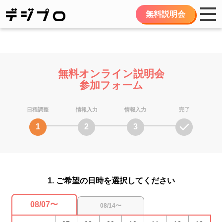
無料説明会
無料オンライン説明会
参加フォーム
日程調整
情報入力
情報入力
完了
1
2
3
1. ご希望の日時を選択してください
08/07〜
08/14〜