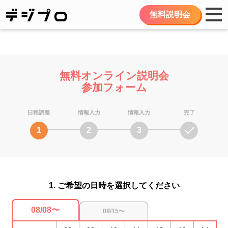
無料説明会
無料オンライン説明会
参加フォーム
日程調整
情報入力
情報入力
完了
1
2
3
1. ご希望の日時を選択してください
08/08〜
08/15〜