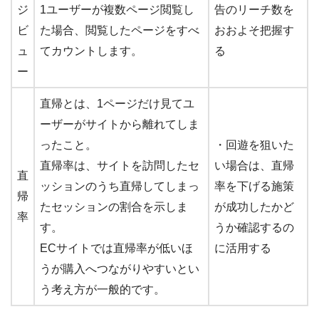
ジ
1ユーザーが複数ページ閲覧し
告のリーチ数を
ビ
た場合、閲覧したページをすべ
おおよそ把握す
ュ
てカウントします。
る
ー
直帰とは、1ページだけ見てユ
ーザーがサイトから離れてしま
ったこと。
・回遊を狙いた
直帰率は、サイトを訪問したセ
い場合は、直帰
直
ッションのうち直帰してしまっ
率を下げる施策
帰
たセッションの割合を示しま
が成功したかど
率
す。
うか確認するの
ECサイトでは直帰率が低いほ
に活用する
うが購入へつながりやすいとい
う考え方が一般的です。