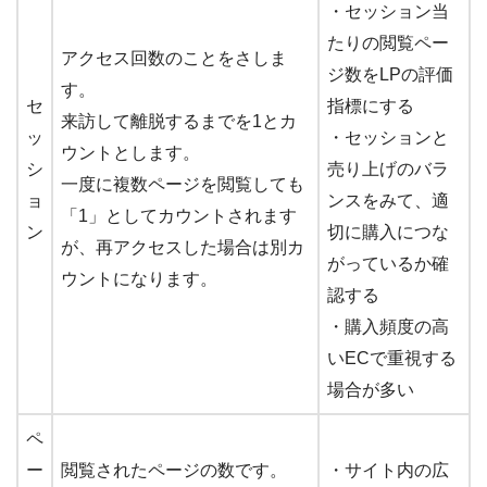
・セッション当
たりの閲覧ペー
アクセス回数のことをさしま
ジ数をLPの評価
す。
セ
指標にする
来訪して離脱するまでを1とカ
ッ
・セッションと
ウントとします。
シ
売り上げのバラ
一度に複数ページを閲覧しても
ョ
ンスをみて、適
「1」としてカウントされます
ン
切に購入につな
が、再アクセスした場合は別カ
がっているか確
ウントになります。
認する
・購入頻度の高
いECで重視する
場合が多い
ペ
ー
閲覧されたページの数です。
・サイト内の広