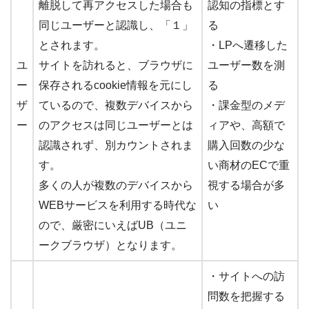
離脱して再アクセスした場合も
認知の指標とす
同じユーザーと認識し、「１」
る
とされます。
・LPへ遷移した
ユ
サイトを訪れると、ブラウザに
ユーザー数を測
ー
保存されるcookie情報を元にし
る
ザ
ているので、複数デバイスから
・課金型のメデ
ー
のアクセスは同じユーザーとは
ィアや、高額で
認識されず、別カウントされま
購入回数の少な
す。
い商材のECで重
多くの人が複数のデバイスから
視する場合が多
WEBサービスを利用する時代な
い
ので、厳密にいえばUB（ユニ
ークブラウザ）となります。
・サイトへの訪
問数を把握する