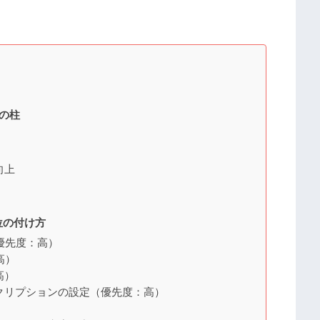
の柱
向上
位の付け方
（優先度：高）
：高）
高）
スクリプションの設定（優先度：高）
）