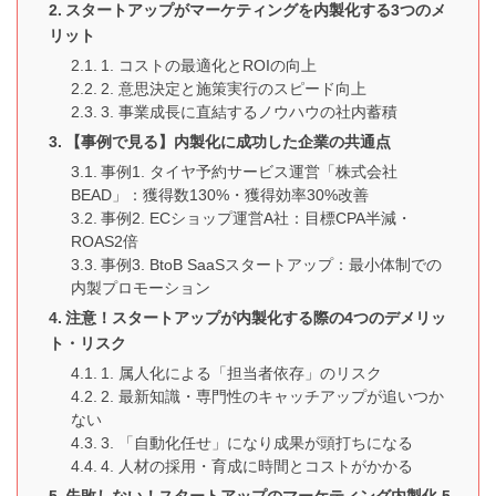
スタートアップがマーケティングを内製化する3つのメ
リット
1. コストの最適化とROIの向上
2. 意思決定と施策実行のスピード向上
3. 事業成長に直結するノウハウの社内蓄積
【事例で見る】内製化に成功した企業の共通点
事例1. タイヤ予約サービス運営「株式会社
BEAD」：獲得数130%・獲得効率30%改善
事例2. ECショップ運営A社：目標CPA半減・
ROAS2倍
事例3. BtoB SaaSスタートアップ：最小体制での
内製プロモーション
注意！スタートアップが内製化する際の4つのデメリッ
ト・リスク
1. 属人化による「担当者依存」のリスク
2. 最新知識・専門性のキャッチアップが追いつか
ない
3. 「自動化任せ」になり成果が頭打ちになる
4. 人材の採用・育成に時間とコストがかかる