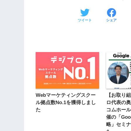
ツイート
シェア
Webマーケティングスクー
【お取り
ル拠点数No.1を獲得しまし
ロ代表の奥
た
コムホー
催の「Googl
略」セミ