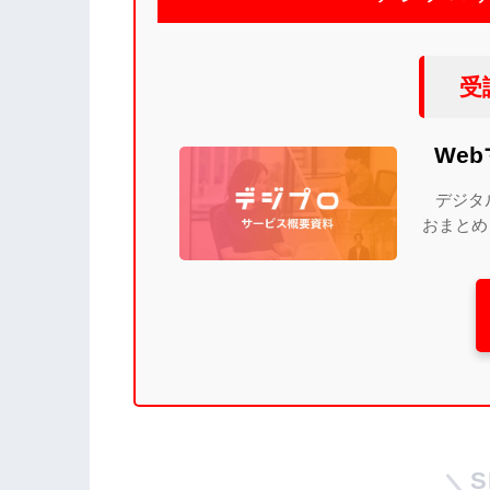
受
We
デジタ
おまとめ
S