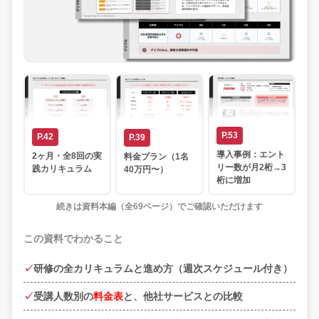
P.53
P.42
P.39
導入事例：エント
2ヶ月・全8回の実
料金プラン（1名
リー数が月2桁→3
践カリキュラム
40万円〜）
桁に増加
続きは資料本編（全69ページ）でご確認いただけます
この資料でわかること
研修の全カリキュラムと進め方（週次スケジュール付き）
受講人数別の
料金表
と、他社サービスとの比較