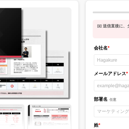
✉️ 送信直後に
会社名
*
メールアドレス
*
部署名
任意
姓
*