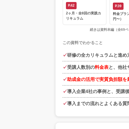
P.42
P.39
2ヶ月・全8回の実践カ
料金プラン
リキュラム
円〜）
続きは資料本編（全69
この資料でわかること
研修の全カリキュラムと進め
受講人数別の
料金表
と、他社
助成金の活用で実質負担額を最
導入企業4社の事例と、受講
導入までの流れとよくある質