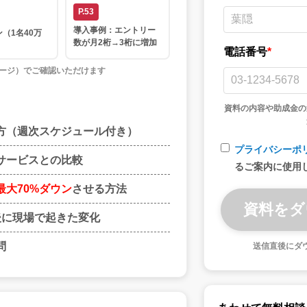
P.53
導入事例：エントリー
（1名40万
数が月2桁→3桁に増加
電話番号
*
ページ）でご確認いただけます
資料の内容や助成金の
方（週次スケジュール付き）
プライバシーポ
サービスとの比較
るご案内に使用
大70%ダウン
させる方法
後に現場で起きた変化
問
送信直後にダ