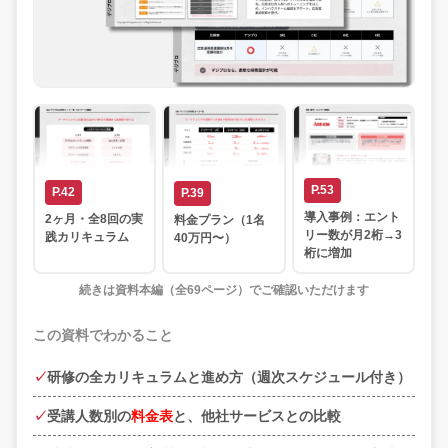
P.53
P.42
P.39
導入事例：エント
2ヶ月・全8回の実
料金プラン（1名
リー数が月2桁→3
践カリキュラム
40万円〜）
桁に増加
続きは資料本編（全69ページ）でご確認いただけます
この資料でわかること
研修の全カリキュラムと進め方（週次スケジュール付き）
受講人数別の
料金表
と、他社サービスとの比較