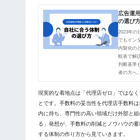
広告運用
の選び
2023年
でもインタ
内製化の
較表で解
判断基準
者の方へ
現実的な着地点は「代理店ゼロ」ではなく
とです。手数料の妥当性を代理店手数料は
内に持ち、専門性の高い領域だけ外部と組
る」発想が、手数料の削減とノウハウの蓄
する体制の作り方から見ていきます。