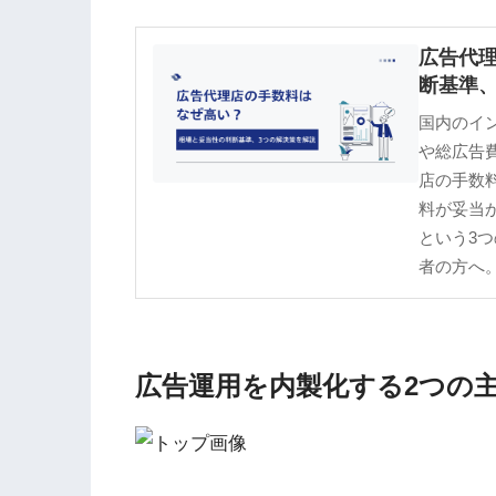
広告代
断基準、
国内のイン
や総広告
店の手数
料が妥当
という3
者の方へ
広告運用を内製化する2つの